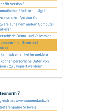
enz für Version 8
omatisches Update schlägt fehl
iennummern Version 8.0
tware auf einem andern Computer
tallieren
erschiede Demo- und Vollversion
eonorm installieren und
istrieren
 kann ich einen Fehler melden?
 können persönliche Daten von
sion 7 zu 8 kopiert werden?
teonorm 7
gleich mit www.sonnendach.ch
treferenzjahre Schweiz