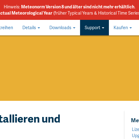
Hinweis:
Meteonorm Version 8 und älter sind nicht mehr erhältlich
.
Actual Meteorological Year
(früher Typical Years & Historical Time Serie
treihen
Details
Downloads
Support
Kaufen
allieren und
Me
Liz
Upg