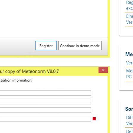
Reg
exc
Ein
Ver
Me
Ver
Met
PC 
So
Dif
Vers
Def