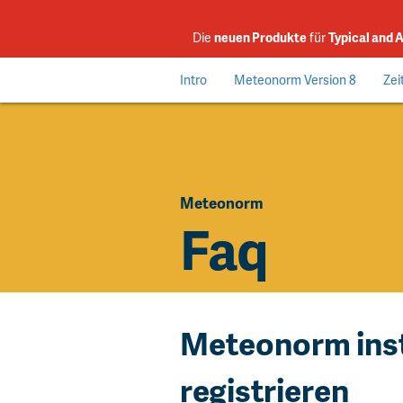
Die
neuen Produkte
für
Typical and 
Intro
Meteonorm Version 8
Zei
Meteonorm
Faq
Meteonorm inst
registrieren