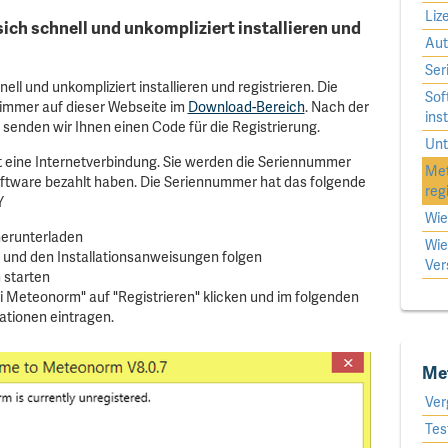
Liz
ich schnell und unkompliziert installieren und
Aut
Ser
ll und unkompliziert installieren und registrieren. Die
Sof
 immer auf dieser Webseite im
Download-Bereich
. Nach der
ins
senden wir Ihnen einen Code für die Registrierung.
Unt
t eine Internetverbindung. Sie werden die Seriennummer
Met
oftware bezahlt haben. Die Seriennummer hat das folgende
reg
Y
Wie
erunterladen
Wie
und den Installationsanweisungen folgen
Ver
 starten
i Meteonorm" auf "Registrieren" klicken und im folgenden
ationen eintragen.
Me
Ver
Tes